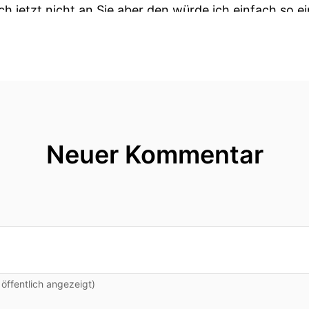
ch jetzt nicht an Sie aber den würde ich einfach so e
d dass die Verantwortlichen fragen warum das Ganze
 nur unmittelbar mit.
 Handyverbot gesprochen wird dann tun das erstmal
ch Und die Jugend wird als letzter Schritt beteiligt.
teiligung von Jugend wird sich wie so ein roter Fad
Neuer Kommentar
 gleich noch ausführlicher sprechen.
egrüße ich unsere Hörerin und Hörer zu einer neuen F
klas Kleinwichter, ich bin einer von vier Redakteure
chsen.
ffentlich angezeigt)
ute ist Otto Ellerbrock, der neue Vorsitzende des L