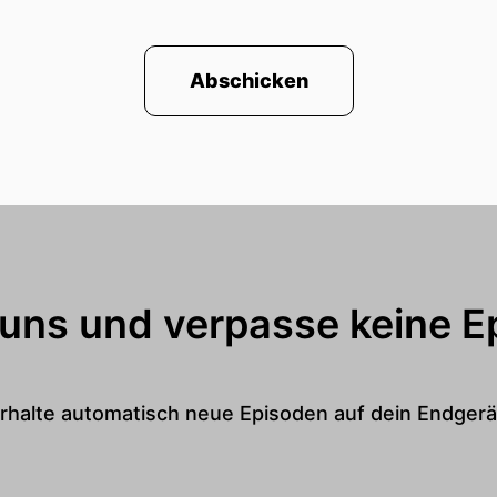
 Jahre alt richtig?
Abschicken
!
dkreis Lüneburg in Hunstdorf an der Elbe.
s Gymnasium in Blekede und sind jetzt der neue Land
kwunsch erst einmal!
 uns und verpasse keine E
ie doch mal wie wird man eigentlich Landes-Schülers
rhalte automatisch neue Episoden auf dein Endgerä
atsächlich so ein paar Hürden oder der Weg ist etwas l