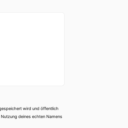
vielleicht gleich zu
e wichtige
 verändert haben aber ich
l wir so ein bisschen
speichert wird und öffentlich
ie Nutzung deines echten Namens