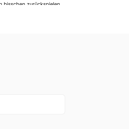
in bisschen zurückspielen
 so ist.
 die Experten In
en durch unser Gespräch
olge vom Politik-Nerds
n beim Rundblick dem
andesschülerrats